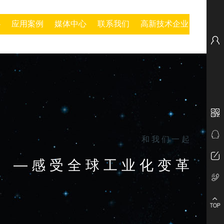
心
应用案例
媒体中心
联系我们
高新技术企业
和 我 们 一 起
— 感 受 全 球 工 业 化 变 革