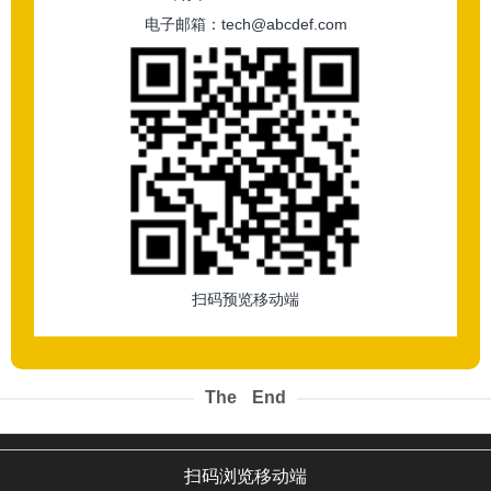
电子邮箱：tech@abcdef.com
了解详情 >
CP700L
了解详情 >
RS080N
了解详情 >
扫码预览移动端
RS050N
了解详情 >
The End
扫码浏览移动端